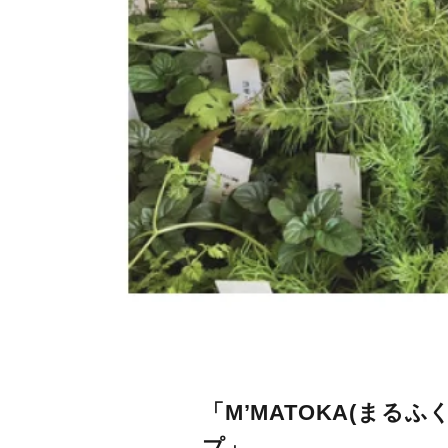
「M’MATOKA(ま
プ」